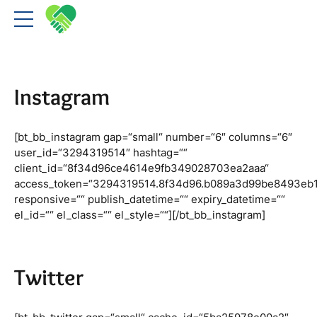
Instagram
[bt_bb_instagram gap=“small“ number=“6″ columns=“6″
user_id=“3294319514″ hashtag=““
client_id=“8f34d96ce4614e9fb349028703ea2aaa“
access_token=“3294319514.8f34d96.b089a3d99be8493eb
responsive=““ publish_datetime=““ expiry_datetime=““
el_id=““ el_class=““ el_style=““][/bt_bb_instagram]
Twitter