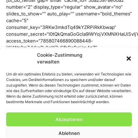
[bt_bb_twitter gap=“small“ cache_id=“5ba25978e00a2″
number=“2″ display_type=“regular“ show_avatar=“no“
slides_to_show=““ auto_play=““ username=“bold_themes“
cache=“5″
consumer_key=“3RKw3mkdTq49kYZRPiRkKbwap“
consumer_secret=“I0tQkQmaGoGcIa9IWYojVXMNXHaUiSvI
access_token=“785807466890088448-
jKVWn0m7JVkpPv1qW7vSfbPqRgUm4zZ“
access_token_secret=“L7lR9UBIouutb5osZeEOUrbp4vNj0
Cookie-Zustimmung
responsive=““ publish_datetime=““ expiry_datetime=““
verwalten
el_id=““ el_class=““ el_style=““][/bt_bb_twitter]
Um dir ein optimales Erlebnis zu bieten, verwenden wir Technologien wie
Cookies, um Geräteinformationen zu speichern und/oder darauf
zuzugreifen. Wenn du diesen Technologien zustimmst, können wir Daten
wie das Surfverhalten oder eindeutige IDs auf dieser Website verarbeiten.
Wenn du deine Zustimmung nicht erteilst oder zurückziehst, können
bestimmte Merkmale und Funktionen beeinträchtigt werden.
Akzeptieren
©2023 Hausarztpraxis Dr. med. Raphael Röbe
Ablehnen